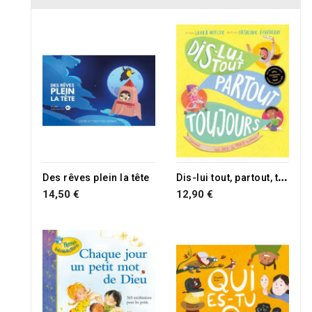
D
is-lui tout, partout, toujours
Des rêves plein la tête
14,50 €
12,90 €