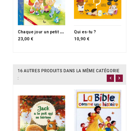
C
haque jour un petit mot de Dieu, 2ème édition
Qui es-tu ?
23,00 €
10,90 €
16 AUTRES PRODUITS DANS LA MÊME CATÉGORIE
: