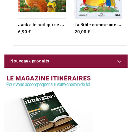
J
ack a le poil qui se hérisse
L
a Bible comme une histoire
6,90 €
20,00 €
Nouveaux produits