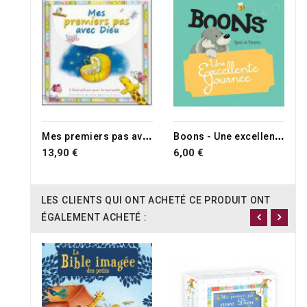
RUPTURE DE STOCK
M
es premiers pas avec Dieu
B
oons - Une excellente journée
13,90 €
6,00 €
LES CLIENTS QUI ONT ACHETÉ CE PRODUIT ONT
ÉGALEMENT ACHETÉ :