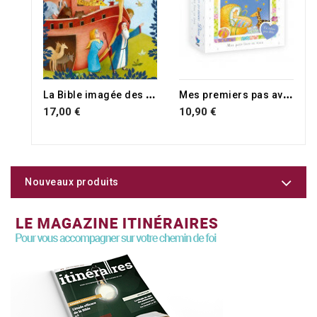
L
a Bible imagée des petits
M
es premiers pas avec Dieu
17,00 €
10,90 €
Nouveaux produits