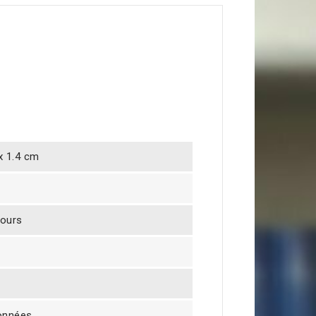
 x 1.4 cm
jours
onnées