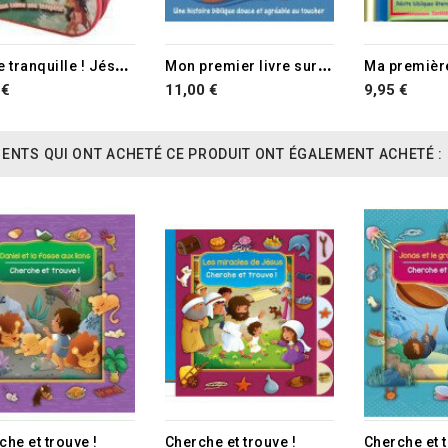
R
este tranquille ! Jésus calme une tempête
M
on premier livre sur l'arche de Noé
 €
11,00 €
9,95 €
IENTS QUI ONT ACHETÉ CE PRODUIT ONT ÉGALEMENT ACHETÉ :
che et trouve !
Cherche et trouve !
Cherche et t