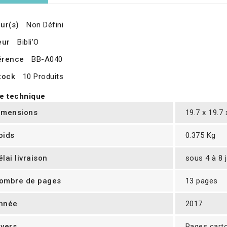
ur(s)
Non Défini
eur
Bibli'O
érence
BB-A040
tock
10 Produits
e technique
imensions
19.7 x 19.7
oids
0.375 Kg
élai livraison
sous 4 à 8 
ombre de pages
13 pages
nnée
2017
ivers
Pages cart