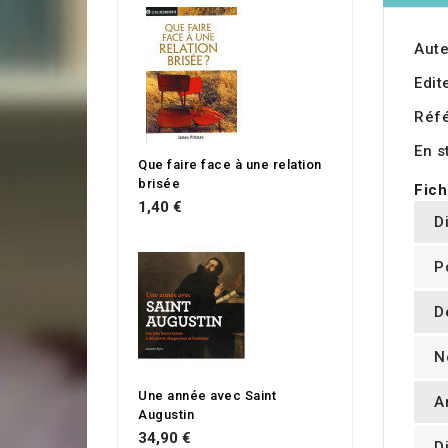
Aute
Edit
Réf
En s
Que faire face à une relation
brisée
Fich
1,40 €
D
P
D
N
Une année avec Saint
A
Augustin
34,90 €
D