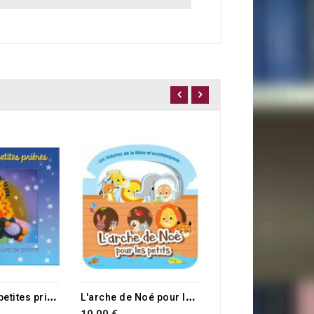
10,90 €
M
es toutes petites prières
L
'arche de Noé pour les petits
10,00 €