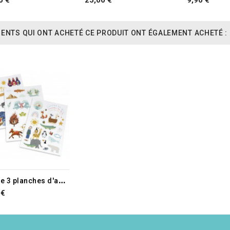
IENTS QUI ONT ACHETÉ CE PRODUIT ONT ÉGALEMENT ACHETÉ :
L
ot de 3 planches d'autocollants - motifs enfants
 €