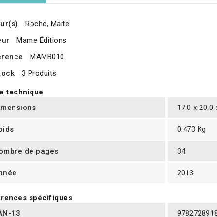
ur(s)
Roche, Maite
eur
Mame Éditions
érence
MAMB010
tock
3 Produits
e technique
imensions
17.0 x 20.0
oids
0.473 Kg
ombre de pages
34
nnée
2013
rences spécifiques
AN-13
978272891