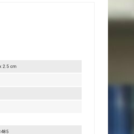
 x 2.5 cm
8485