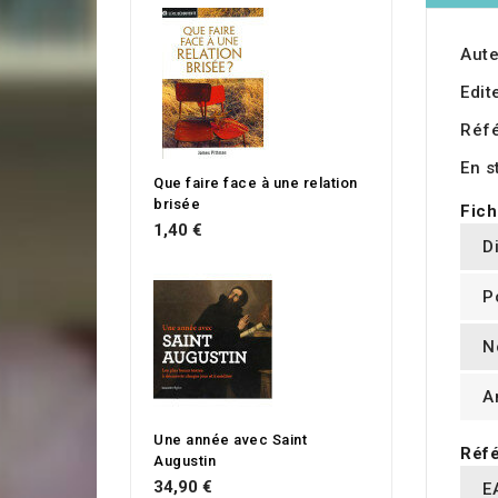
Aute
Edit
Réf
En s
Que faire face à une relation
brisée
Fich
1,40 €
D
P
N
A
Une année avec Saint
Réfé
Augustin
34,90 €
E