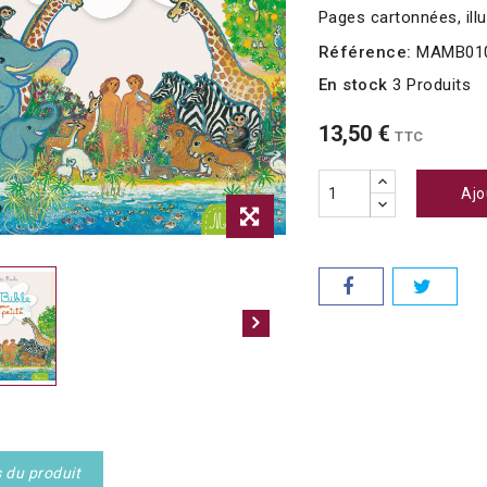
Pages cartonnées, ill
Référence:
MAMB01
En stock
3 Produits
13,50 €
TTC
Ajo
s du produit