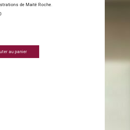
ustrations de Maité Roche.
0
uter au panier