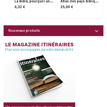
L
a Bible, pourquoi un tel succès ?
A
tlas des pays bibliques
6,32 €
25,00 €
Nouveaux produits