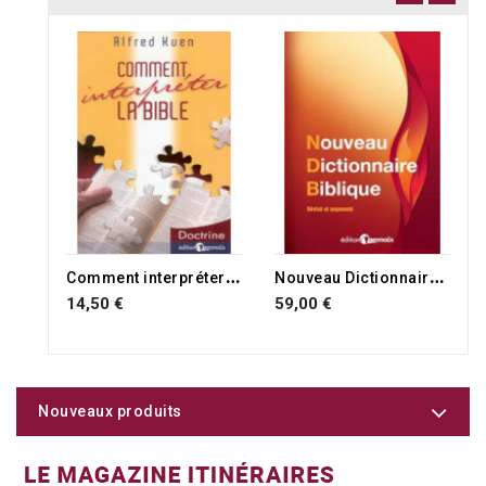
RUPTURE DE STOCK
C
omment interpréter la Bible
N
ouveau Dictionnaire Biblique
14,50 €
59,00 €
Nouveaux produits