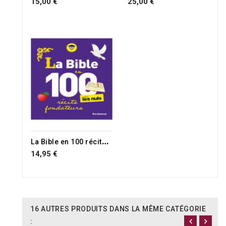
15,00 €
25,00 €
L
a Bible en 100 récits fondateurs pour les nuls
14,95 €
16 AUTRES PRODUITS DANS LA MÊME CATÉGORIE
: