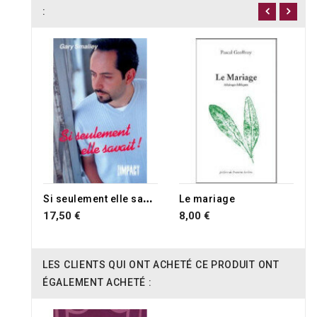
:
RUPTURE DE STOCK
RUPTURE DE STOCK
S
i seulement elle savait !
Le mariage
17,50 €
8,00 €
LES CLIENTS QUI ONT ACHETÉ CE PRODUIT ONT
ÉGALEMENT ACHETÉ :