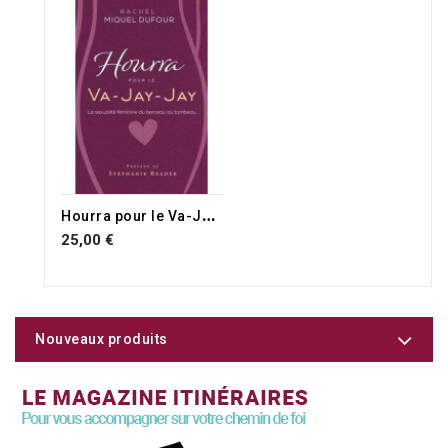
H
ourra pour le Va-Jay-Jay
25,00 €
Nouveaux produits