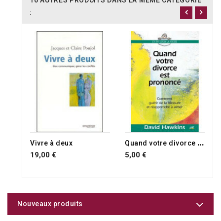
16 AUTRES PRODUITS DANS LA MÊME CATÉGORIE
:
Q
uand votre divorce est prononcé
Vivre à deux
19,00 €
5,00 €
Nouveaux produits