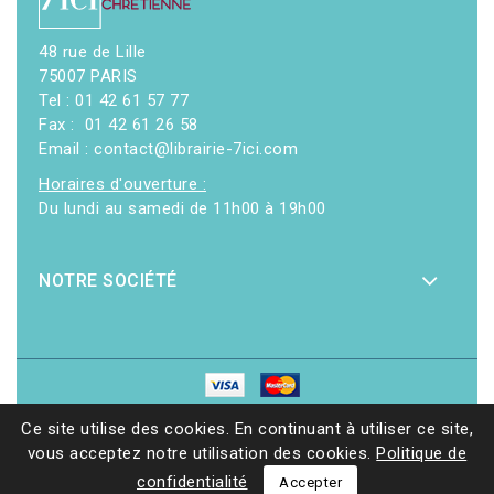
48 rue de Lille
75007 PARIS
Tel : 01 42 61 57 77
Fax : 01 42 61 26 58
Email : contact@librairie-7ici.com
Horaires d'ouverture :
Du lundi au samedi de 11h00 à 19h00
NOTRE SOCIÉTÉ
© 2026 - Librairie 7ici
|
Site web réalisé par Ethicweb
Ce site utilise des cookies. En continuant à utiliser ce site,
vous acceptez notre utilisation des cookies.
Politique de
confidentialité
Accepter