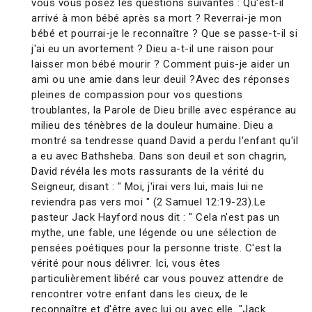
vous vous posez les questions suivantes : Qu'est-il
arrivé à mon bébé après sa mort ? Reverrai-je mon
bébé et pourrai-je le reconnaître ? Que se passe-t-il si
j'ai eu un avortement ? Dieu a-t-il une raison pour
laisser mon bébé mourir ? Comment puis-je aider un
ami ou une amie dans leur deuil ?Avec des réponses
pleines de compassion pour vos questions
troublantes, la Parole de Dieu brille avec espérance au
milieu des ténèbres de la douleur humaine. Dieu a
montré sa tendresse quand David a perdu l'enfant qu'il
a eu avec Bathsheba. Dans son deuil et son chagrin,
David révéla les mots rassurants de la vérité du
Seigneur, disant : " Moi, j'irai vers lui, mais lui ne
reviendra pas vers moi " (2 Samuel 12:19-23).Le
pasteur Jack Hayford nous dit : " Cela n'est pas un
mythe, une fable, une légende ou une sélection de
pensées poétiques pour la personne triste. C'est la
vérité pour nous délivrer. Ici, vous êtes
particulièrement libéré car vous pouvez attendre de
rencontrer votre enfant dans les cieux, de le
reconnaître et d'être avec lui ou avec elle. "Jack