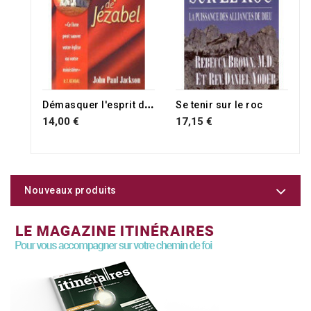
D
émasquer l'esprit de Jezabel
Se tenir sur le roc
14,00 €
17,15 €
Nouveaux produits