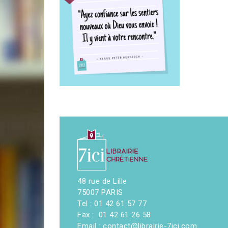
48 rue de Lille
75007 PARIS
Tel : 01 42 61 57 77
Fax : 01 42 61 26 58
Email : contact@librairie-7ici.com