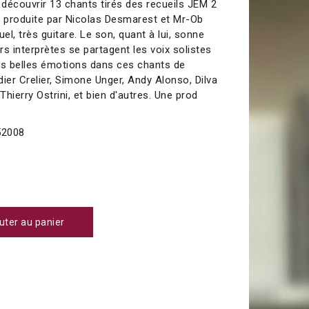
découvrir 13 chants tirés des recueils JEM 2
é produite par Nicolas Desmarest et Mr-Ob
el, très guitare. Le son, quant à lui, sonne
urs interprètes se partagent les voix solistes
ès belles émotions dans ces chants de
ier Crelier, Simone Unger, Andy Alonso, Dilva
hierry Ostrini, et bien d'autres. Une prod
2008
uter au panier