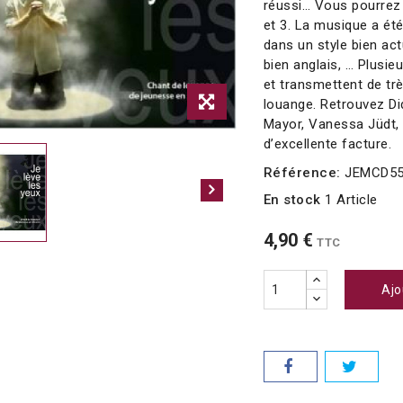
réussi… Vous pourrez 
et 3. La musique a ét
dans un style bien actu
bien anglais, … Plusie
et transmettent de tr
louange. Retrouvez Did
Mayor, Vanessa Jüdt, T
d’excellente facture.
Référence:
JEMCD55
En stock
1 Article
4,90 €
TTC
Ajo