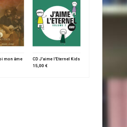
CD Yeshoua
23,50 €
toi mon âme
CD J'aime l'Eternel Kids
15,00 €