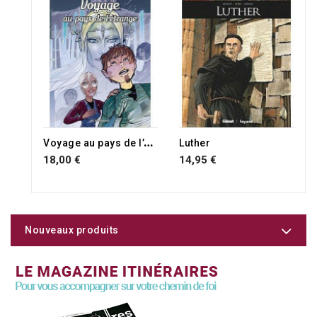
V
oyage au pays de l’étrange
Luther
18,00 €
14,95 €
Nouveaux produits