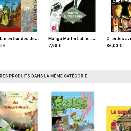
L
a Bible en bandes dessinées
M
anga Martin Luther King
0 €
7,90 €
36,00 €
RES PRODUITS DANS LA MÊME CATÉGORIE :