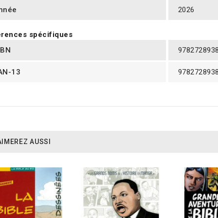
nnée
2026
rences spécifiques
SBN
978272893
AN-13
978272893
AIMEREZ AUSSI