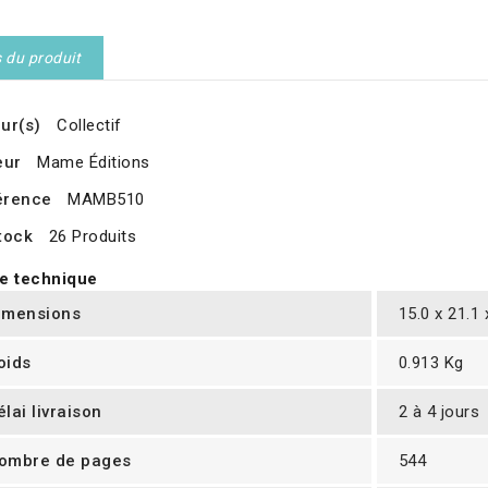
s du produit
ur(s)
Collectif
eur
Mame Éditions
érence
MAMB510
tock
26 Produits
e technique
imensions
15.0 x 21.1
oids
0.913 Kg
élai livraison
2 à 4 jours
ombre de pages
544