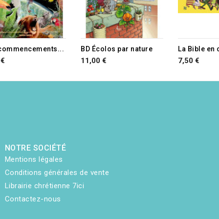
TURE DE STOCK
commencements...
BD Écolos par nature
La Bible en
 €
11,00 €
7,50 €
NOTRE SOCIÉTÉ
Mentions légales
Conditions générales de vente
Librairie chrétienne 7ici
Contactez-nous