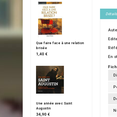
Détail
Aute
Edit
Que faire face à une relation
Réf
brisée
1,40 €
En s
Fich
D
P
D
Une année avec Saint
Augustin
N
34,90 €