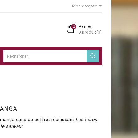
Mon compte
0
Panier
0 produit(s)
 MANGA
n manga dans ce coffret réunissant
Les héros
le sauveur
.