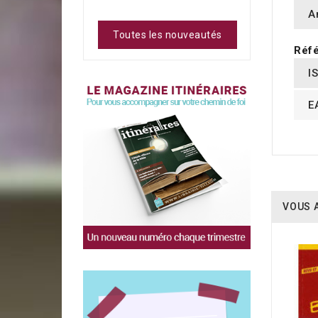
A
Toutes les nouveautés
Réfé
I
E
VOUS 