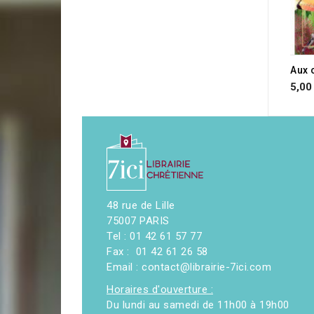
RUP
Aux 
5,00
48 rue de Lille
75007 PARIS
Tel : 01 42 61 57 77
Fax : 01 42 61 26 58
Email : contact@librairie-7ici.com
Horaires d'ouverture :
Du lundi au samedi de 11h00 à 19h00