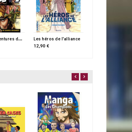
G
randes aventures de la Bible
Les héros de l'alliance
12,90 €
Juste pour rire ?
4,00 €