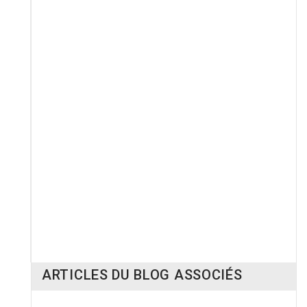
LES CLIENTS QUI ONT ACHETÉ CE PRODUIT ONT
ÉGALEMENT ACHETÉ :
La légende de Mi
25,00 €
ARTICLES DU BLOG ASSOCIÉS