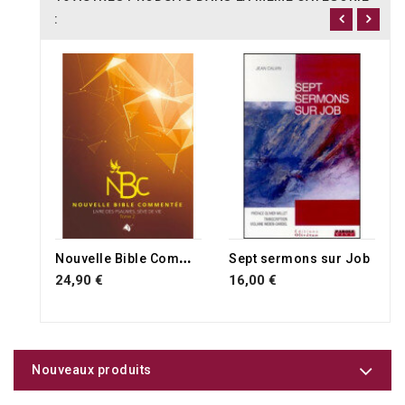
:
RUPTURE DE STOCK
N
ouvelle Bible Commentée 6 NBC
Sept sermons sur Job
24,90 €
16,00 €
Nouveaux produits