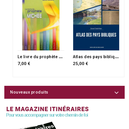
RUPTURE DE STOCK
RUPTURE DE STOCK
L
e livre du prophète Michée
A
tlas des pays bibliques
7,00 €
25,00 €
Nouveaux produits