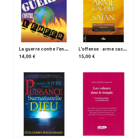
L
a guerre contre l'enfer
L
'offense : arme cachée de Satan
14,00 €
15,00 €