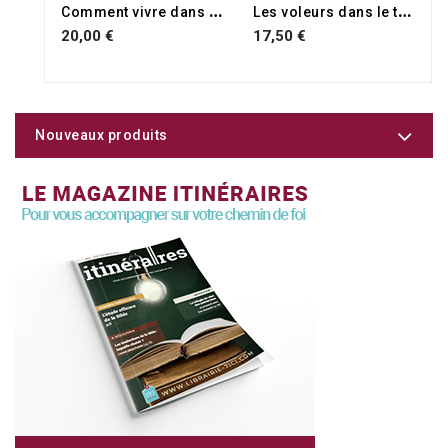
RUPTURE DE STOCK
C
omment vivre dans la puissance surnaturelle de Dieu
L
es voleurs dans le temple
20,00 €
17,50 €
Nouveaux produits