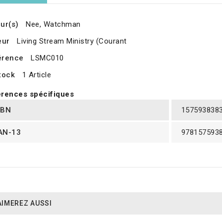
ur(s)
Nee, Watchman
eur
Living Stream Ministry (Courant
érence
LSMC010
tock
1 Article
rences spécifiques
SBN
157593838
AN-13
978157593
AIMEREZ AUSSI