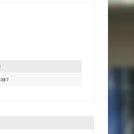
3
8387