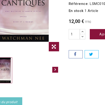
Référence:
LSMC01
En stock
1 Article
12,00 €
TTC
Ajo
s du produit