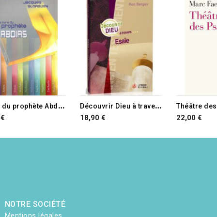
TURE DE STOCK
L
ivre du prophète Abdias
D
écouvrir Dieu à travers Esaïe
Théâtre de
 €
18,90 €
22,00 €
NOTRE SOCIÉTÉ
Mentions légales