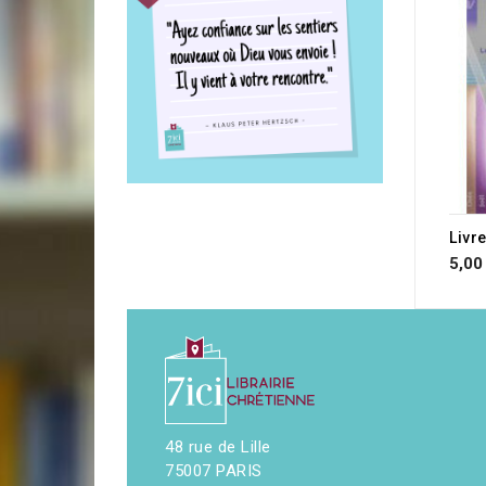
RUP
5,00
48 rue de Lille
75007 PARIS