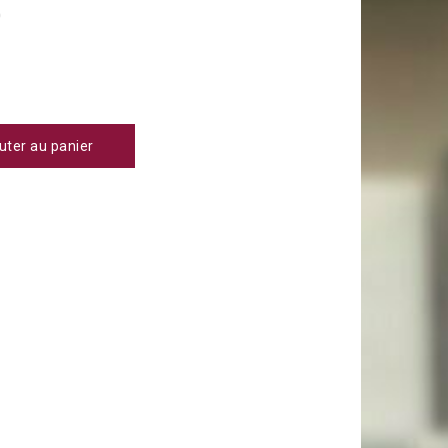
0
uter au panier