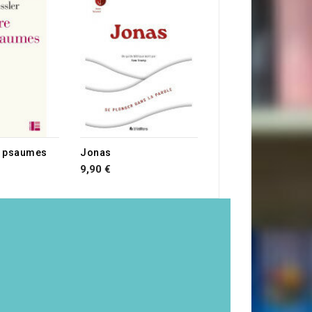
Abraham
12,90 €
s psaumes
Jonas
9,90 €