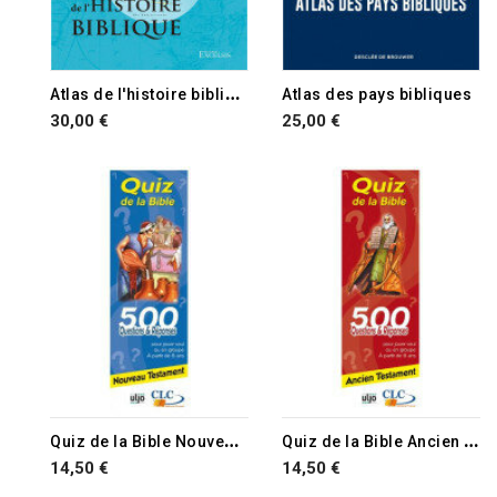
RUPTURE DE STOCK
A
tlas de l'histoire biblique
Atlas des pays bibliques
30,00 €
25,00 €
RUPTURE DE STOCK
RUPTURE DE STOCK
Q
uiz de la Bible Nouveau Testament
Q
uiz de la Bible Ancien Testament
14,50 €
14,50 €