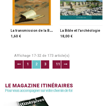
L
a transmission de la Bible de sa rédaction à nos jours
La Bible et l'archéologie
1,60 €
18,00 €
Affichage 17-32 de 173 article(s)
…
1
2
3
11