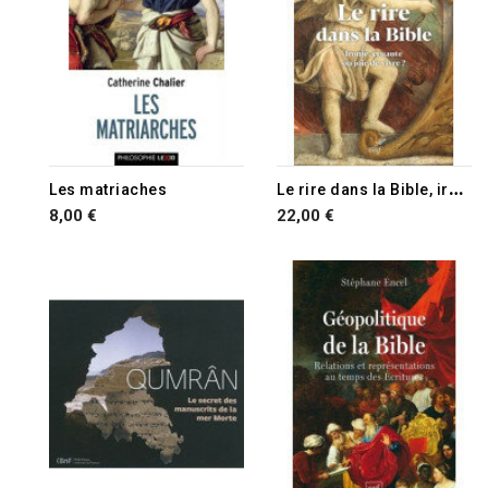
L
e rire dans la Bible, ironie cruauté ou joie de vivre ?
Les matriaches
8,00 €
22,00 €