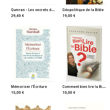
RUPTURE DE STOCK
Q
umran - Les secrets des manuscrits de la Mer Morte
Géopolitique de la Bible
29,40 €
19,00 €
C
omment bien lire la Bible ?
Mémoriser l'Écriture
15,00 €
10,00 €