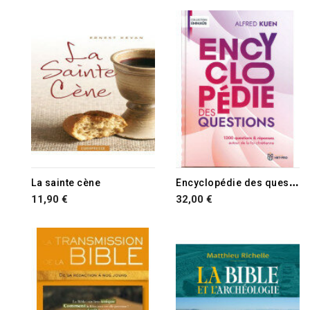
E
ncyclopédie des questions
La sainte cène
11,90 €
32,00 €