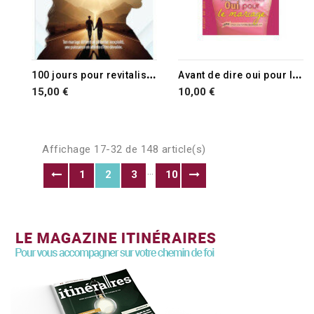
1
00 jours pour revitaliser ton mariage
A
vant de dire oui pour le mariage
15,00 €
10,00 €
Affichage 17-32 de 148 article(s)
…
1
2
3
10