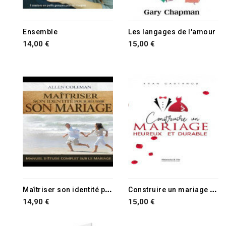
Ensemble
Les langages de l'amour
14,00 €
15,00 €
RUPTURE DE STOCK
M
aîtriser son identité pour réussir son mariage
C
onstruire un mariage heureux et durable
14,90 €
15,00 €