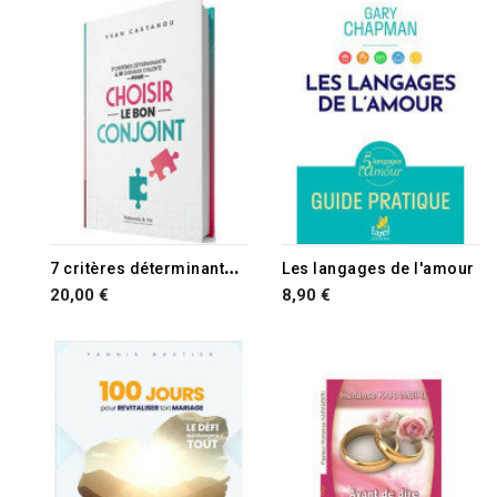
RUPTURE DE STOCK
7
critères déterminants & 10 signaux d'alerte pour choisir le bon conjoint
Les langages de l'amour
20,00 €
8,90 €