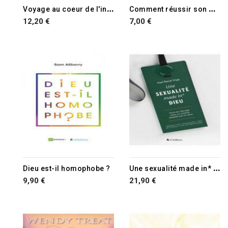
RUPTURE DE STOCK
V
oyage au coeur de l'intimité du couple
C
omment réussir son mariage
12,20 €
7,00 €
U
ne sexualité made in* Dieu
Dieu est-il homophobe ?
9,90 €
21,90 €