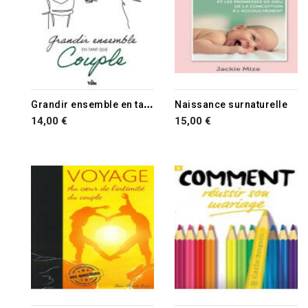
G
randir ensemble en tant que couple
Naissance surnaturelle
14,00 €
15,00 €