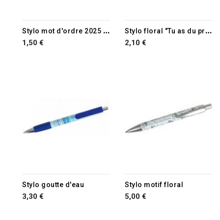
S
tylo mot d'ordre 2025 rouge
S
tylo floral "Tu as du prix à mes yeux et je t'aime." Es 43.4
1,50 €
2,10 €
Stylo goutte d'eau
Stylo motif floral
3,30 €
5,00 €