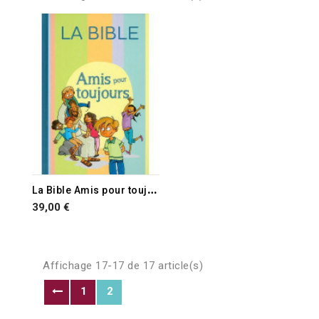
L
a Bible Amis pour toujours
39,00 €
Affichage 17-17 de 17 article(s)
1
2