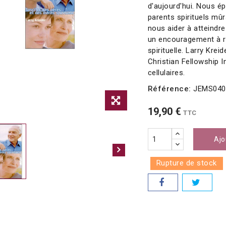
d'aujourd'hui. Nous é
parents spirituels mûr
nous aider à atteindre 
un encouragement à rev
spirituelle. Larry Krei
Christian Fellowship I
cellulaires.
Référence:
JEMS040
19,90 €
TTC
Ajo
Rupture de stock