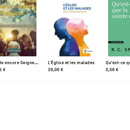
F
ais le encore Seigneur !
L'Église et les malades
5 €
20,00 €
5,50 €