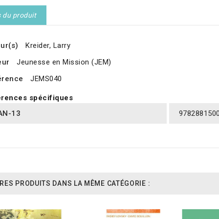
s du produit
ur(s)
Kreider, Larry
eur
Jeunesse en Mission (JEM)
érence
JEMS040
rences spécifiques
AN-13
978288150
RES PRODUITS DANS LA MÊME CATÉGORIE :