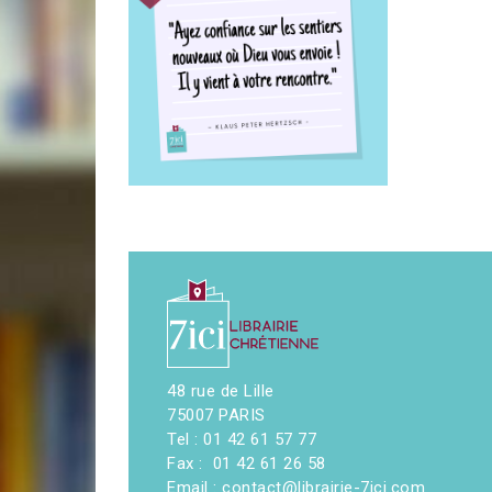
48 rue de Lille
75007 PARIS
Tel : 01 42 61 57 77
Fax : 01 42 61 26 58
Email : contact@librairie-7ici.com