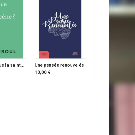
21,00 €
Q
u'est-ce que la sainte cène ?
Une pensée renouvelée
10,00 €