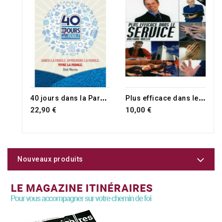
RUPTURE DE STOCK
4
0 jours dans la Parole
P
lus efficace dans le service
22,90 €
10,00 €
Nouveaux produits