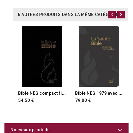
6 AUTRES PRODUITS DANS LA MÊME CATÉGORIE :
B
ible NEG compact fibrocuir noir avec tranche or, onglets et fermeture éclair
B
ible NEG 1979 avec parallèles
54,50 €
79,00 €
Nouveaux produits