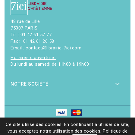
48 rue de Lille
75007 PARIS
Tel : 01 42 61 57 77
Fax : 01 42 61 26 58
Email : contact@librairie-7ici.com
Horaires d'ouverture :
Du lundi au samedi de 11h00 à 19h00
NOTRE SOCIÉTÉ
© 2026 - Librairie 7ici
|
Site web réalisé par Ethicweb
Ce site utilise des cookies. En continuant à utiliser ce site,
vous acceptez notre utilisation des cookies.
Politique de