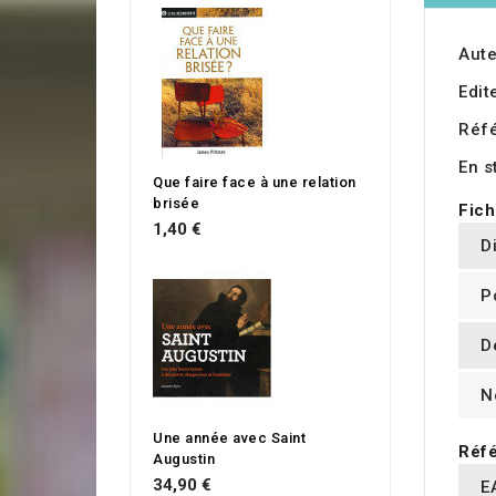
Aute
Edit
Réf
En s
Que faire face à une relation
brisée
Fich
1,40 €
D
P
D
N
Une année avec Saint
Réfé
Augustin
34,90 €
E