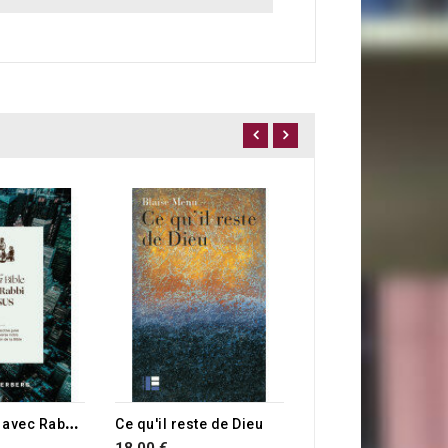
8,00 €
L
ire la Bible avec Rabbi Jésus
Ce qu'il reste de Dieu
18,00 €