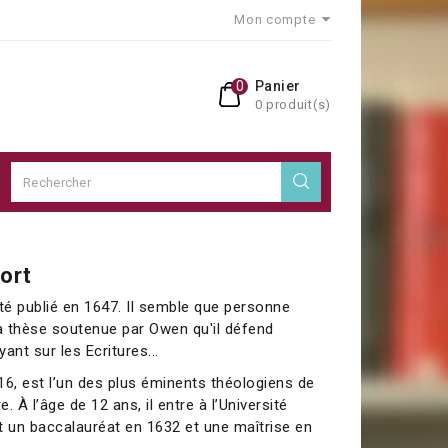
Mon compte
0
Panier
0 produit(s)
mort
été publié en 1647. Il semble que personne
 la thèse soutenue par Owen qu'il défend
ant sur les Ecritures...
16, est l’un des plus éminents théologiens de
re. À l’âge de 12 ans, il entre à l’Université
nt un baccalauréat en 1632 et une maîtrise en