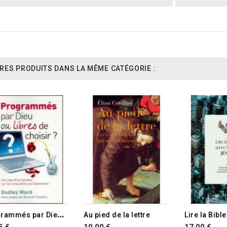
RES PRODUITS DANS LA MÊME CATÉGORIE :
TURE DE STOCK
RUPTURE DE STOCK
P
rogrammés par Dieu ou libres de choisir ?
Au pied de la lettre
5 €
19,00 €
17,00 €