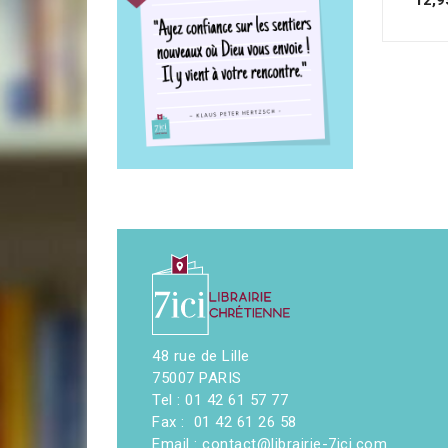
48 rue de Lille
75007 PARIS
Tel : 01 42 61 57 77
Fax : 01 42 61 26 58
Email : contact@librairie-7ici.com