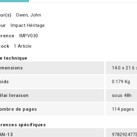
ur(s)
Owen, John
eur
Impact Héritage
érence
IMPV030
tock
1 Article
e technique
imensions
14.0 x 21.6
oids
0.179 Kg
élai livraison
sous 48h
ombre de pages
114 pages
rences spécifiques
AN-13
978292477