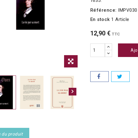
1635.
Référence:
IMPV030
En stock
1 Article
12,90 €
TTC
Ajo
s du produit