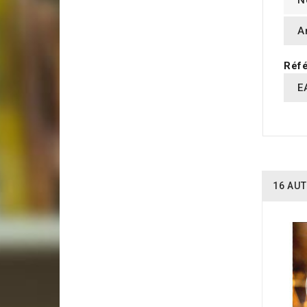
N
A
Réfé
E
16 AUT