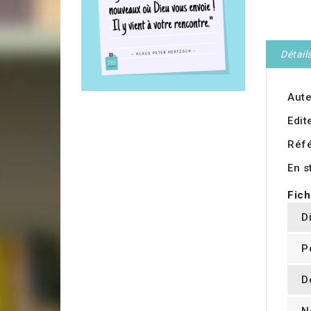
Détail
Aute
Edit
Réf
En s
Fich
D
P
D