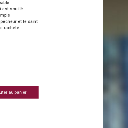
pable
i est souillé
’impie
pécheur et le saint
 le racheté
uter au panier