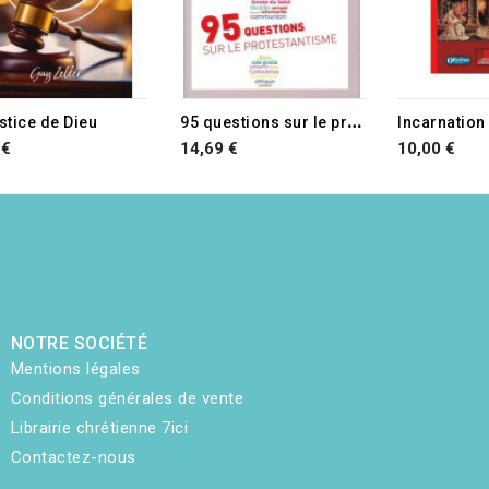
9
5 questions sur le protestantisme
ustice de Dieu
Incarnation
 €
14,69 €
10,00 €
NOTRE SOCIÉTÉ
Mentions légales
Conditions générales de vente
Librairie chrétienne 7ici
Contactez-nous