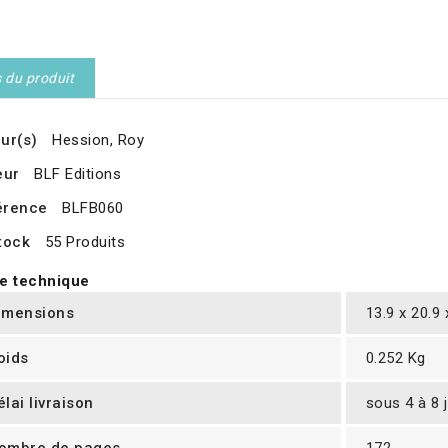
s du produit
ur(s)
Hession, Roy
eur
BLF Editions
érence
BLFB060
tock
55 Produits
e technique
imensions
13.9 x 20.9
oids
0.252 Kg
élai livraison
sous 4 à 8 