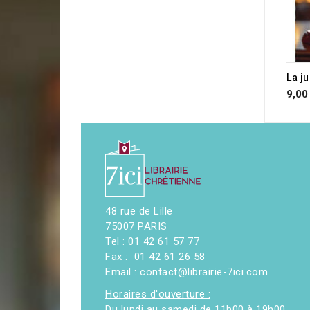
La j
9,00
48 rue de Lille
75007 PARIS
Tel : 01 42 61 57 77
Fax : 01 42 61 26 58
Email : contact@librairie-7ici.com
Horaires d'ouverture :
Du lundi au samedi de 11h00 à 19h00