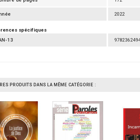
ombre de pages
172
nnée
2022
rences spécifiques
AN-13
978236249
RES PRODUITS DANS LA MÊME CATÉGORIE :