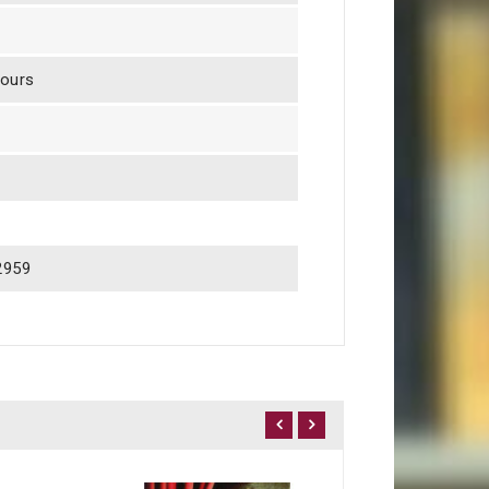
jours
2959