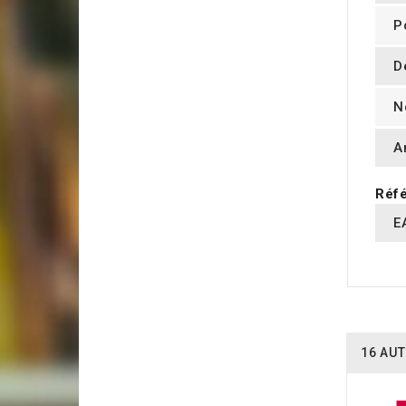
P
D
N
A
Réfé
E
16 AUT