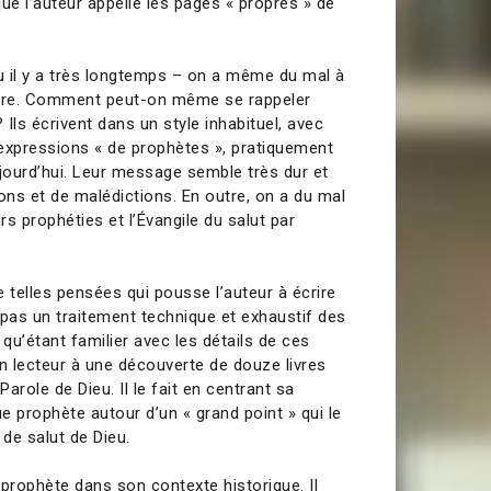
ue l’auteur appelle les pages « propres » de
il y a très longtemps – on a même du mal à
toire. Comment peut-on même se rappeler
 ? Ils écrivent dans un style inhabituel, avec
expressions « de prophètes », pratiquement
ourd’hui. Leur message semble très dur et
ns et de malédictions. En outre, on a du mal
eurs prophéties et l’Évangile du salut par
 telles pensées qui pousse l’auteur à écrire
e pas un traitement technique et exhaustif des
 qu’étant familier avec les détails de ces
son lecteur à une découverte de douze livres
Parole de Dieu. Il le fait en centrant sa
e prophète autour d’un « grand point » qui le
 de salut de Dieu.
 prophète dans son contexte historique. Il