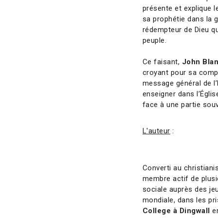
présente et explique 
sa prophétie dans la 
rédempteur de Dieu qu
peuple.
Ce faisant,
John Bla
croyant pour sa compr
message général de l’É
enseigner dans l’Églis
face à une partie sou
L'auteur
:
Converti au christian
membre actif de plusi
sociale auprès des je
mondiale, dans les pri
College à Dingwall
en