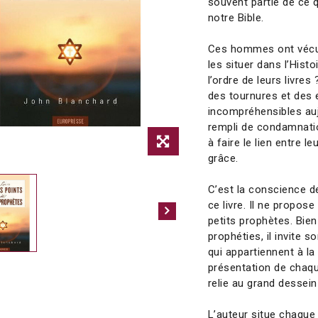
souvent partie de ce q
notre Bible.
Ces hommes ont vécu 
les situer dans l’His
l’ordre de leurs livres
des tournures et des 
incompréhensibles auj
rempli de condamnatio
à faire le lien entre l
grâce.
C’est la conscience de
ce livre. Il ne propos
petits prophètes. Bien
prophéties, il invite 
qui appartiennent à la 
présentation de chaqu
relie au grand dessein
L’auteur situe chaque