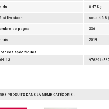
oids
0.47 Kg
élai livraison
sous 4 à 8 
ombre de pages
336
nnée
2019
rences spécifiques
AN-13
978291456
RES PRODUITS DANS LA MÊME CATÉGORIE :