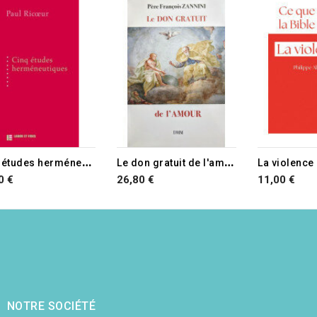
C
inq études herméneutiques
L
e don gratuit de l'amour
La violence
0 €
26,80 €
11,00 €
NOTRE SOCIÉTÉ