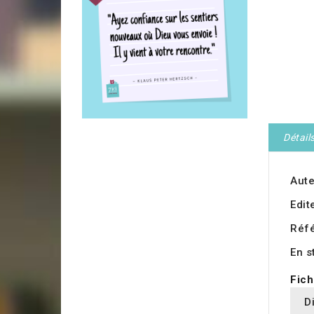
Détail
Aute
Edit
Réf
En s
Fich
D