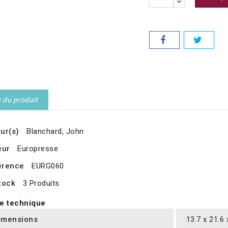
s du produit
ur(s)
Blanchard, John
eur
Europresse
érence
EURG060
tock
3 Produits
e technique
imensions
13.7 x 21.6