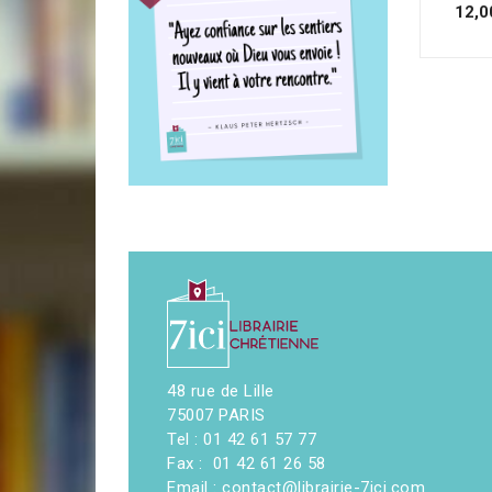
12,0
48 rue de Lille
75007 PARIS
Tel : 01 42 61 57 77
Fax : 01 42 61 26 58
Email : contact@librairie-7ici.com