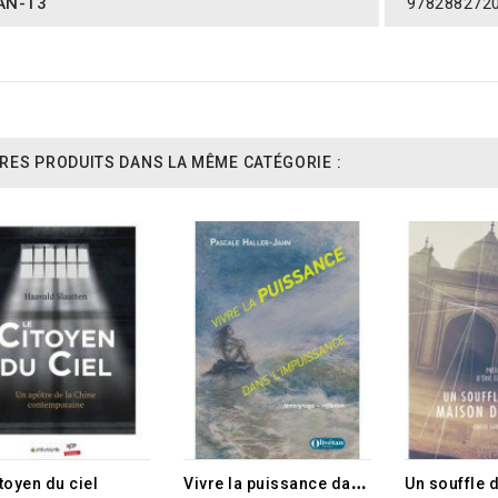
AN-13
978288272
RES PRODUITS DANS LA MÊME CATÉGORIE :
RUPTURE D
V
ivre la puissance dans l'impuissance
toyen du ciel