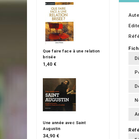
Aute
Edit
Réf
Fich
Que faire face à une relation
brisée
D
1,40 €
P
D
N
A
Une année avec Saint
Augustin
Réfé
34,90 €