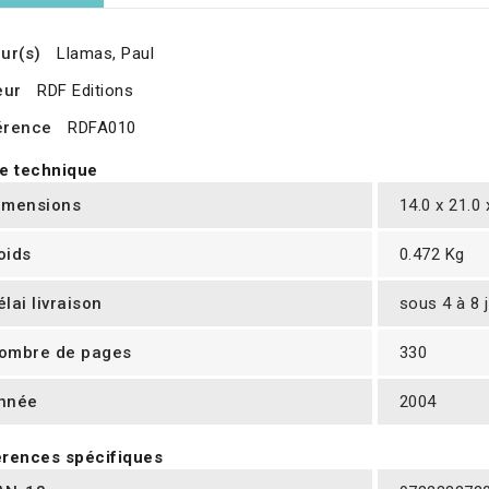
ur(s)
Llamas, Paul
eur
RDF Editions
érence
RDFA010
e technique
imensions
14.0 x 21.0
oids
0.472 Kg
élai livraison
sous 4 à 8 
ombre de pages
330
nnée
2004
rences spécifiques