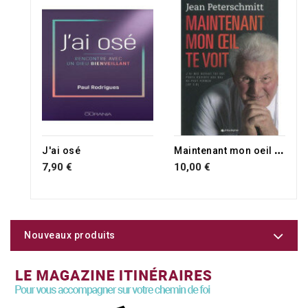
M
aintenant mon oeil te voit
J'ai osé
7,90 €
10,00 €
Nouveaux produits