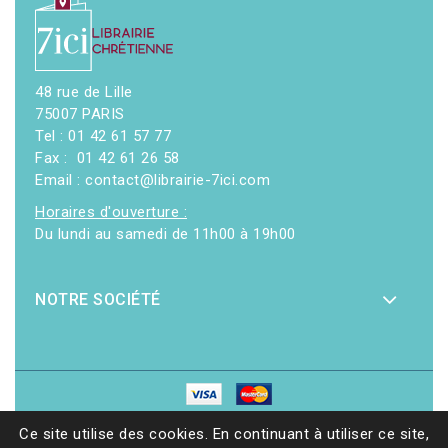
48 rue de Lille
75007 PARIS
Tel : 01 42 61 57 77
Fax : 01 42 61 26 58
Email : contact@librairie-7ici.com
Horaires d'ouverture :
Du lundi au samedi de 11h00 à 19h00
NOTRE SOCIÉTÉ
© 2026 - Librairie 7ici
|
Site web réalisé par Ethicweb
Ce site utilise des cookies. En continuant à utiliser ce site,