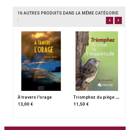
16 AUTRES PRODUITS DANS LA MÊME CATÉGORIE
:
RUPTURE DE STOCK
T
riomphez du piège de l'inquiétude
À travers l'orage
13,00 €
11,50 €