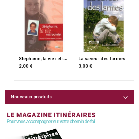
S
tephanie, la vie retrouvée
La saveur des larmes
2,00 €
3,00 €
Nouveaux produits