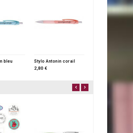
1,50 €
in bleu
Stylo Antonin corail
2,80 €
Stylo BIC floral
2,10 €