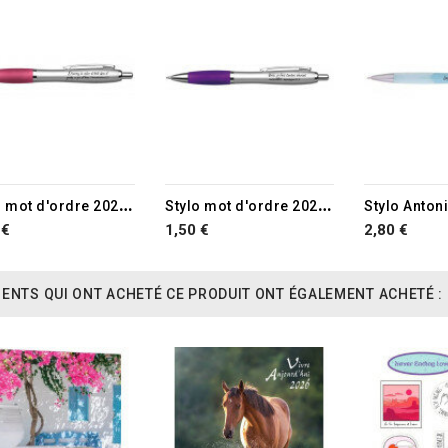
S
tylo mot d'ordre 2025 rose
S
tylo mot d'ordre 2026 lilas
Stylo Anton
 €
1,50 €
2,80 €
IENTS QUI ONT ACHETÉ CE PRODUIT ONT ÉGALEMENT ACHETÉ :