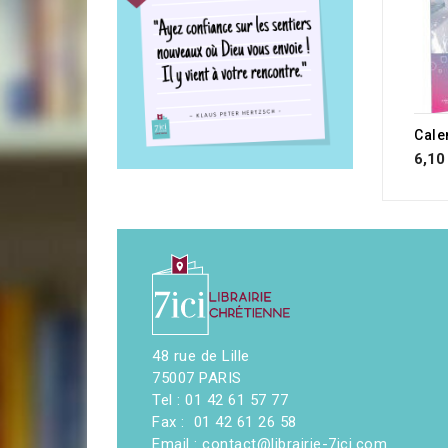
6,10
48 rue de Lille
75007 PARIS
Tel : 01 42 61 57 77
Fax : 01 42 61 26 58
Email : contact@librairie-7ici.com