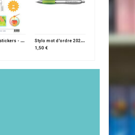
P
lanche de stickers - Modèle Amour
S
tylo mot d'ordre 2025 vert
1,50 €