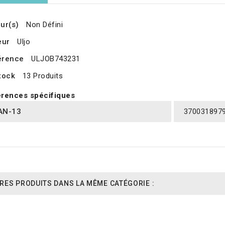
ur(s)
Non Défini
eur
Uljo
érence
ULJOB743231
tock
13 Produits
rences spécifiques
AN-13
370031897
RES PRODUITS DANS LA MÊME CATÉGORIE :