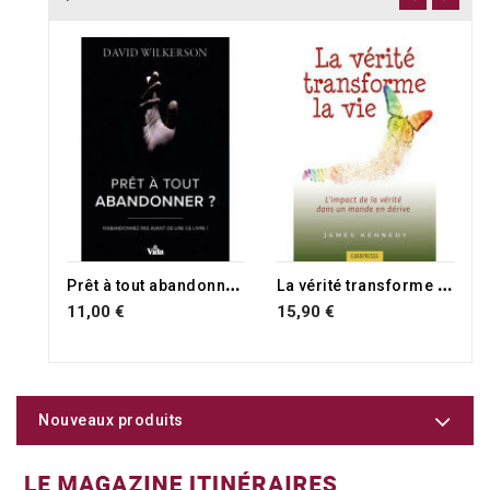
P
rêt à tout abandonner ?
L
a vérité transforme la vie
11,00 €
15,90 €
Nouveaux produits