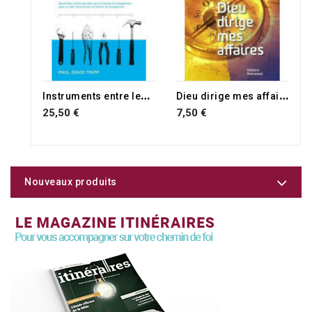
I
nstruments entre les mains du Rédempteur
D
ieu dirige mes affaires
25,50 €
7,50 €
Nouveaux produits