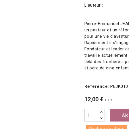
L'auteur
:
Pierre-Emmanuel JEAN 
un pasteur et un réfor
pour une vie d’aventur
Rapidement il s’engage
Fondateur et leader de
travaille actuellement
delà des frontières, p
et père de cinq enfants
Référence:
PEJK010
12,00 €
TTC
Ajo
Rupture de stock