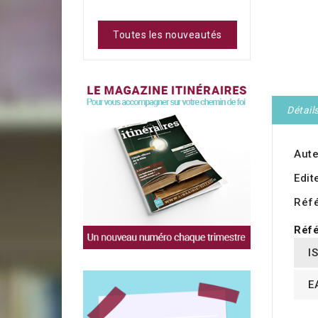
Toutes les nouveautés
Détail
Aute
Edit
Réf
Réfé
I
E