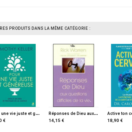
RES PRODUITS DANS LA MÊME CATÉGORIE :
TURE DE STOCK
P
our une vie juste et généreuse
R
éponses de Dieu aux questions difficiles de la vie
Active ton 
0 €
14,15 €
18,90 €