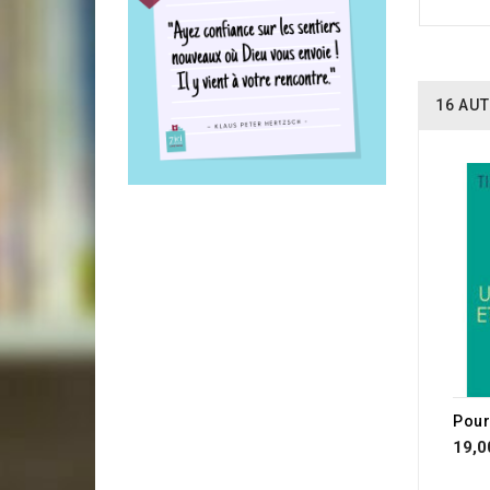
16 AUT
RUP
19,0