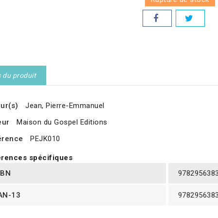
s du produit
ur(s)
Jean, Pierre-Emmanuel
eur
Maison du Gospel Editions
érence
PEJK010
rences spécifiques
SBN
978295638
AN-13
978295638