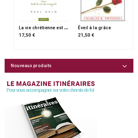
L
a vie chrétienne est une vocation
Éveil à la grâce
17,50 €
21,50 €
Nouveaux produits