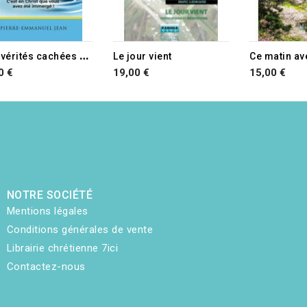
S
ept vérités cachées dans votre baptême
Le jour vient
Ce matin av
0 €
19,00 €
15,00 €
NOTRE SOCIÉTÉ
Mentions légales
Conditions générales de vente
Librairie chrétienne 7ici
Contactez-nous