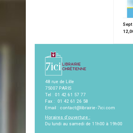
12,0
48 rue de Lille
75007 PARIS
Tel : 01 42 61 57 77
Fax : 01 42 61 26 58
Email : contact@librairie-7ici.com
Horaires d'ouverture :
Du lundi au samedi de 11h00 à 19h00