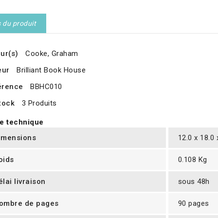
s du produit
ur(s)
Cooke, Graham
eur
Brilliant Book House
érence
BBHC010
tock
3 Produits
e technique
imensions
12.0 x 18.0
oids
0.108 Kg
élai livraison
sous 48h
ombre de pages
90 pages