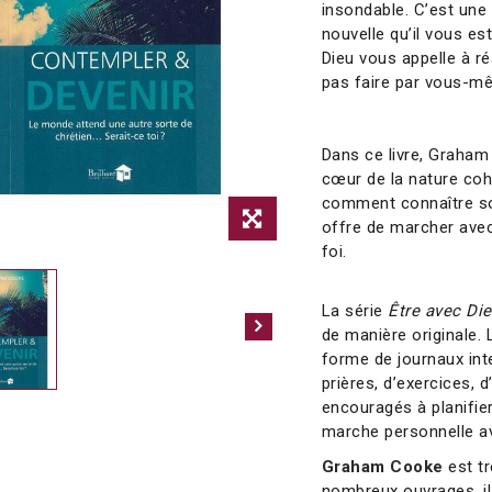
insondable. C’est une 
nouvelle qu’il vous es
Dieu vous appelle à r
pas faire par vous-m
Dans ce livre, Graha
cœur de la nature coh
comment connaître so
offre de marcher avec 
foi.
La série
Être avec Di
de manière originale. 
forme de journaux inte
prières, d’exercices, 
encouragés à planifier
marche personnelle a
Graham Cooke
est tr
nombreux ouvrages, il