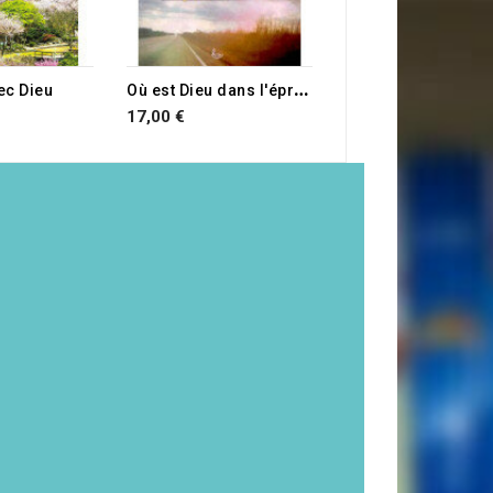
O
ù est Dieu dans l'épreuve ?
ec Dieu
17,00 €