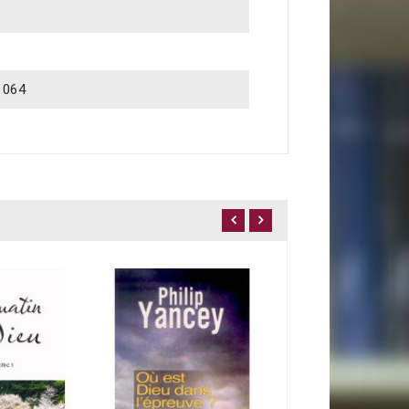
1064
Les clés du bonhe
8,00 €