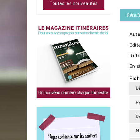
Toutes les nouveautés
Détail
Aute
Edit
Réf
En s
Fich
D
P
D
N