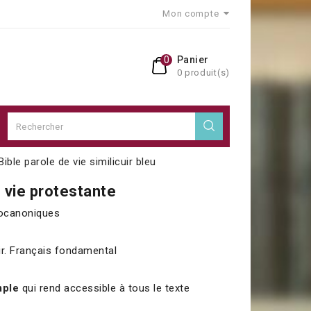
Mon compte
0
Panier
0 produit(s)
Bible parole de vie similicuir bleu
e vie protestante
rocanoniques
uir. Français fondamental
mple
qui rend accessible à tous le texte