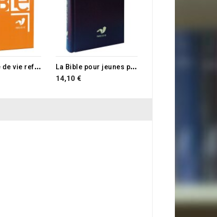
B
ible parole de vie ref 1090 grand format
L
a Bible pour jeunes parole de vie
14,10 €