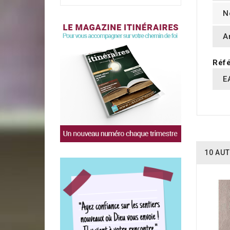
N
A
Réfé
E
10 AUT