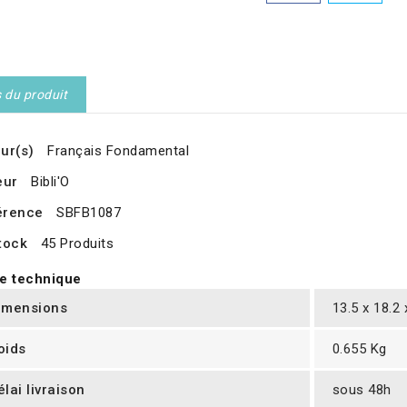
s du produit
ur(s)
Français Fondamental
eur
Bibli'O
érence
SBFB1087
tock
45 Produits
e technique
imensions
13.5 x 18.2
oids
0.655 Kg
élai livraison
sous 48h