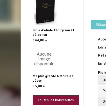
Détail
Bible d'étude Thompson 21
sélection
Aute
144,00 €
Edit
Réf
En s
Fich
Ma plus grande histoire de
D
Jésus
15,00 €
P
Toutes les nouveautés
D