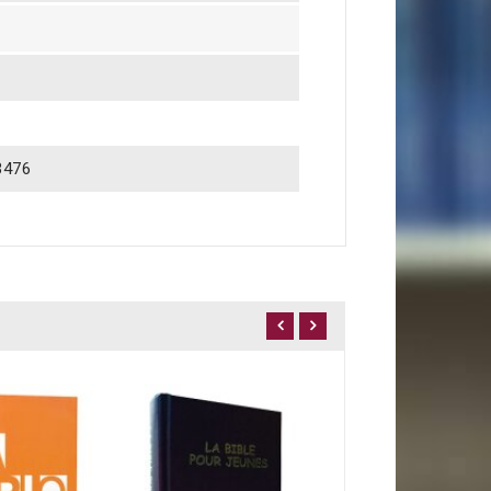
3476
31,90 €