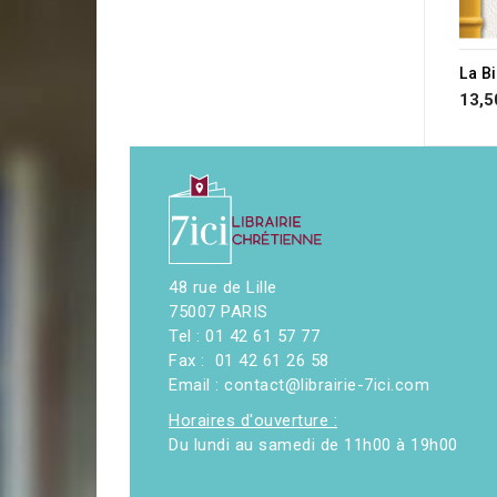
La B
13,5
48 rue de Lille
75007 PARIS
Tel : 01 42 61 57 77
Fax : 01 42 61 26 58
Email : contact@librairie-7ici.com
Horaires d'ouverture :
Du lundi au samedi de 11h00 à 19h00