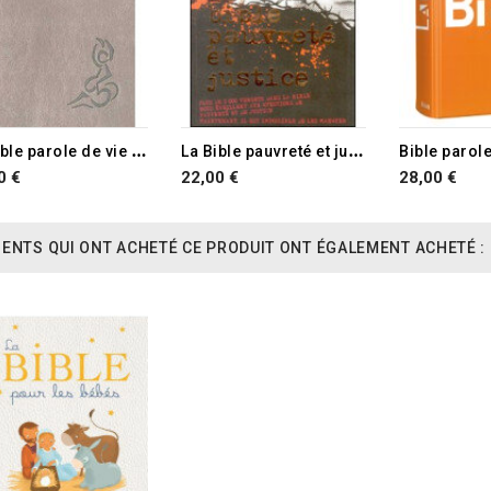
RUPTURE DE STOCK
L
a Bible parole de vie illustrée par Annie Vallotton
L
a Bible pauvreté et justice
0 €
22,00 €
28,00 €
IENTS QUI ONT ACHETÉ CE PRODUIT ONT ÉGALEMENT ACHETÉ :