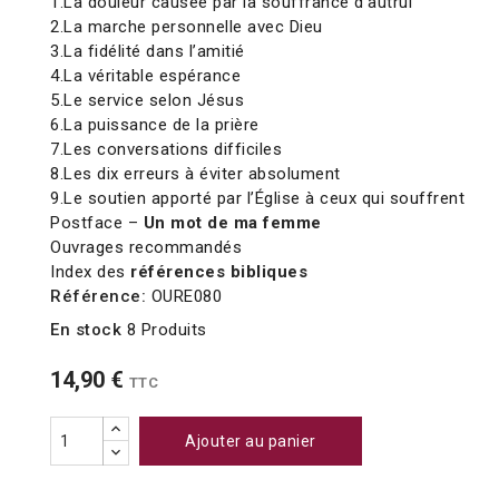
1.La douleur causée par la souffrance d’autrui
2.La marche personnelle avec Dieu
3.La fidélité dans l’amitié
4.La véritable espérance
5.Le service selon Jésus
6.La puissance de la prière
7.Les conversations difficiles
8.Les dix erreurs à éviter absolument
9.Le soutien apporté par l’Église à ceux qui souffrent
Postface –
Un mot de ma femme
Ouvrages recommandés
Index des
références bibliques
Référence:
OURE080
En stock
8 Produits
14,90 €
TTC
Ajouter au panier