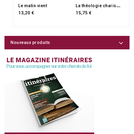
L
a théologie charismatique de St Luc
Le matin vient
13,20 €
15,75 €
Nouveaux produits