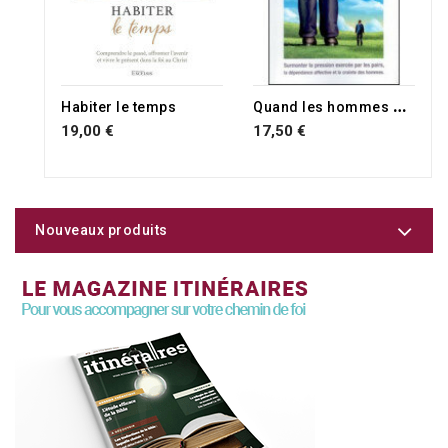
RUPTURE DE STOCK
Q
uand les hommes ont plus d'importance que Dieu
Habiter le temps
19,00 €
17,50 €
Nouveaux produits