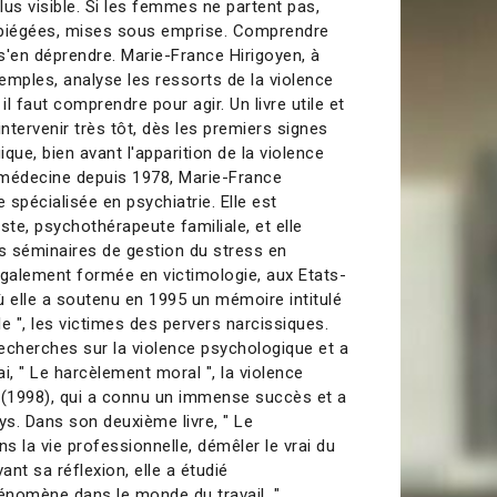
plus visible. Si les femmes ne partent pas,
é piégées, mises sous emprise. Comprendre
 s'en déprendre. Marie-France Hirigoyen, à
emples, analyse les ressorts de la violence
il faut comprendre pour agir. Un livre utile et
intervenir très tôt, dès les premiers signes
que, bien avant l'apparition de la violence
 médecine depuis 1978, Marie-France
e spécialisée en psychiatrie. Elle est
te, psychothérapeute familiale, et elle
s séminaires de gestion du stress en
 également formée en victimologie, aux Etats-
ù elle a soutenu en 1995 un mémoire intitulé
e ", les victimes des pervers narcissiques.
recherches sur la violence psychologique et a
i, " Le harcèlement moral ", la violence
 (1998), qui a connu un immense succès et a
ys. Dans son deuxième livre, " Le
 la vie professionnelle, démêler le vrai du
ant sa réflexion, elle a étudié
énomène dans le monde du travail. "