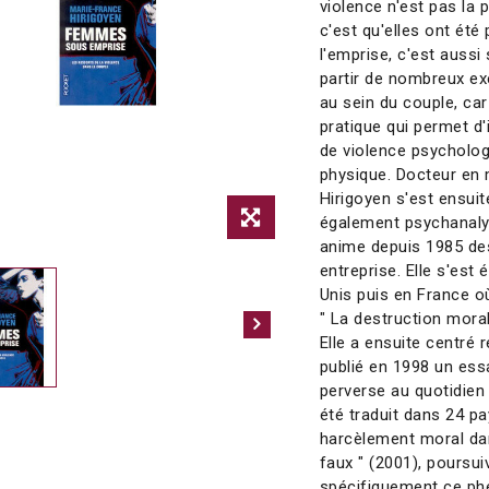
violence n'est pas la 
c'est qu'elles ont ét
l'emprise, c'est aussi
partir de nombreux ex
au sein du couple, car 
pratique qui permet d'
de violence psychologi
physique. Docteur en
Hirigoyen s'est ensuit
également psychanalys
anime depuis 1985 de
entreprise. Elle s'est
Unis puis en France o
" La destruction moral
Elle a ensuite centré 
publié en 1998 un essa
perverse au quotidien
été traduit dans 24 pa
harcèlement moral dans
faux " (2001), poursuiv
spécifiquement ce ph