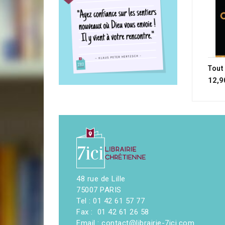
12,9
48 rue de Lille
75007 PARIS
Tel : 01 42 61 57 77
Fax : 01 42 61 26 58
Email : contact@librairie-7ici.com