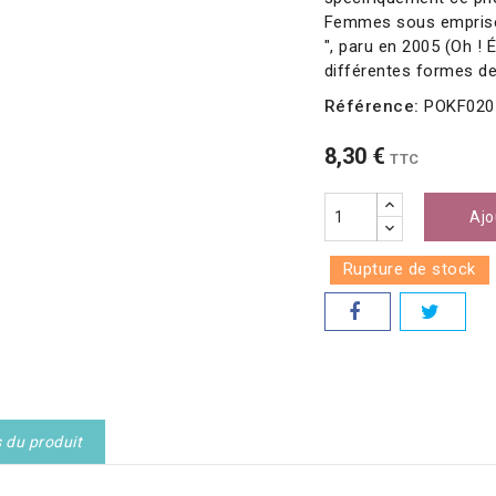
Femmes sous emprise, 
", paru en 2005 (Oh ! 
différentes formes de
Référence:
POKF020
8,30 €
TTC
Ajo
Rupture de stock
s du produit