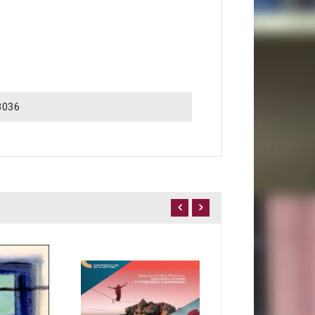
8036
Mon père disait...
7,00 €