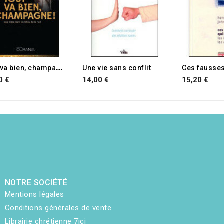
T
out va bien, champagne !
Une vie sans conflit
0 €
14,00 €
15,20 €
NOTRE SOCIÉTÉ
Mentions légales
Conditions générales de vente
Librairie chrétienne 7ici