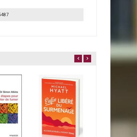
5487
Violences conjuga
9,80 €