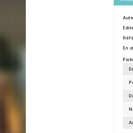
Aute
Edit
Réf
En s
Fich
D
P
D
N
A