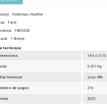
ur(s)
Holleman, Heather
eur
Farel
érence
FARS320
tock
1 Article
e technique
imensions
14.0 x 21.0
oids
0.297 Kg
élai livraison
sous 48h
ombre de pages
216
nnée
2023