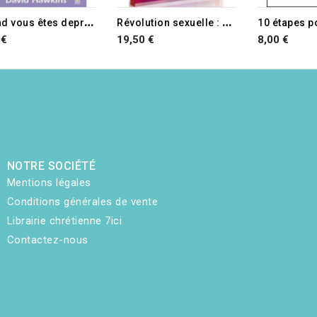
TURE DE STOCK
Q
uand vous êtes deprimé
R
évolution sexuelle : promesses tenues ?
 €
19,50 €
8,00 €
NOTRE SOCIÉTÉ
Mentions légales
Conditions générales de vente
Librairie chrétienne 7ici
Contactez-nous