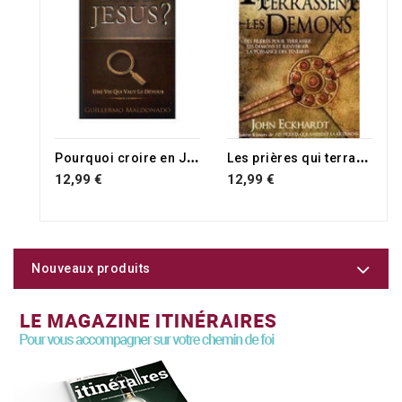
P
ourquoi croire en Jésus ?
L
es prières qui terrassent les démons
12,99 €
12,99 €
Nouveaux produits