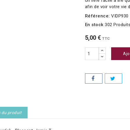
Un livre facile à lire 
afin de voir votre vie
Référence:
VIDP930
En stock
302 Produit
5,00 €
TTC
Ajo
s du produit