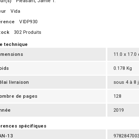
ur(s)
Pleasant, Jamie T.
eur
Vida
érence
VIDP930
tock
302 Produits
e technique
imensions
11.0 x 17.0
oids
0.178 Kg
élai livraison
sous 4 à 8 
ombre de pages
128
nnée
2019
rences spécifiques
AN-13
978284700