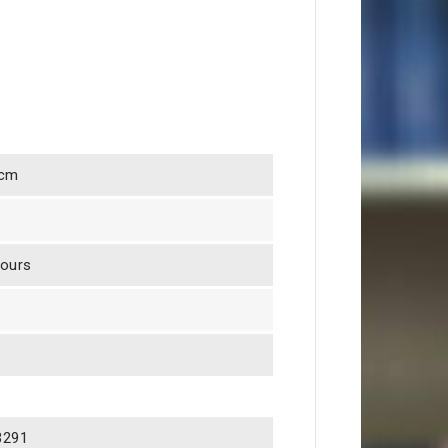
 cm
jours
3291