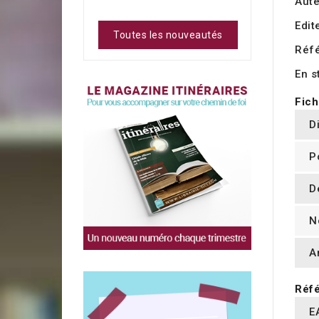
Aute
Edit
Toutes les nouveautés
Réf
En s
Fich
D
P
D
N
A
Réfé
E