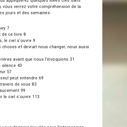
ous appliquerez quelques idées clés dans
, vous verrez votre compréhension de la
des jours et des semaines.
ney 7
 de ce livre 8
, le ciel s'ouvre 9
es choses et devrait nous changer, nous aussi
prières avant que nous l'invoquions 31
e silence 43
œur 57
 seul peut entendre 69
 travers de vous 83
exaucement 99
 le ciel s'ouvrir 113