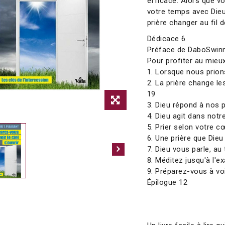
efficace. Alors que v
votre temps avec Dieu
prière changer au fil 
Dédicace 6
Préface de DaboSwin
Pour profiter au mieux
1. Lorsque nous prions
2. La prière change l
19
3. Dieu répond à nos 
4. Dieu agit dans notr
5. Prier selon votre c
6. Une prière que Dieu
7. Dieu vous parle, au
8. Méditez jusqu'à l'
9. Préparez-vous à voir
Épilogue 12