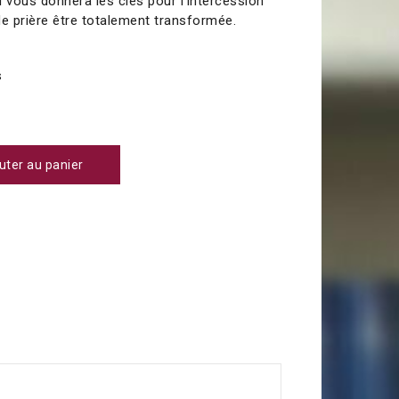
qui vous donnera les clés pour l'intercession
 de prière être totalement transformée.
s
uter au panier