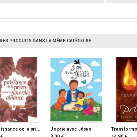
RES PRODUITS DANS LA MÊME CATÉGORIE :
RUPTURE DE STOCK
L
a puissance de la prière dans la nouvelle alliance
Je prie avec Jésus
 €
3,00 €
14,90 €