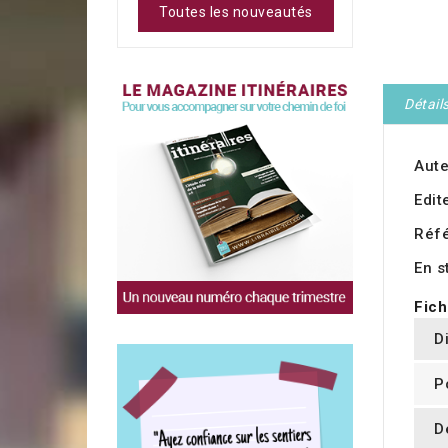
Toutes les nouveautés
Détail
Aute
Edit
Réf
En s
Fich
D
P
D