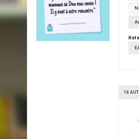
N
A
Réfé
E
16 AUT