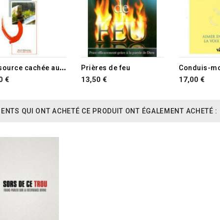
U
ne source cachée au coeur du monde
Prières de feu
0 €
13,50 €
17,00 €
IENTS QUI ONT ACHETÉ CE PRODUIT ONT ÉGALEMENT ACHETÉ :