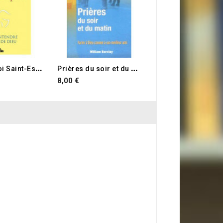
RUPTURE DE STOCK
C
onduis-moi Saint-Esprit
P
rières du soir et du matin vol.1
8,00 €