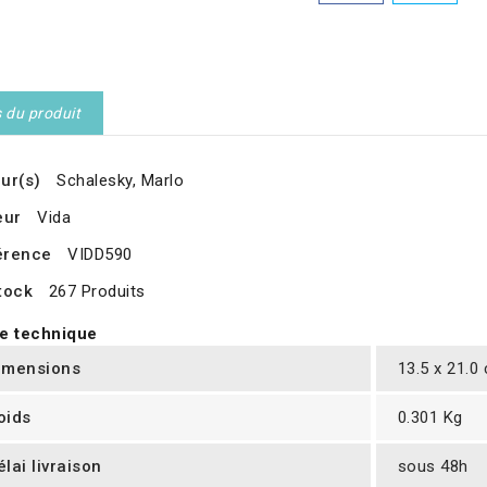
s du produit
ur(s)
Schalesky, Marlo
eur
Vida
érence
VIDD590
tock
267 Produits
e technique
imensions
13.5 x 21.0
oids
0.301 Kg
élai livraison
sous 48h