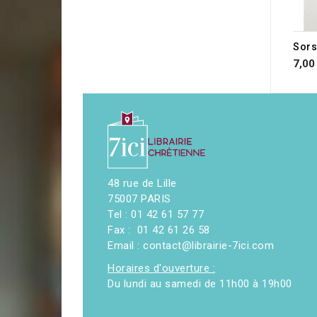
Sors
7,00
48 rue de Lille
75007 PARIS
Tel : 01 42 61 57 77
Fax : 01 42 61 26 58
Email : contact@librairie-7ici.com
Horaires d'ouverture :
Du lundi au samedi de 11h00 à 19h00