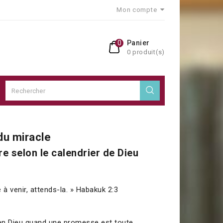
Mon compte
0
Panier
0 produit(s)
du miracle
e selon le calendrier de Dieu
 à venir, attends-la. » Habakuk 2:3
re en Dieu quand une promesse est toute