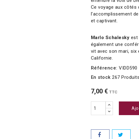
entendre la voix de Di
Ce voyage aux côtés 
l’accomplissement des
et captivant.
Marlo Schalesky
est 
également une confére
vit avec son mari, six
Californie.
Référence:
VIDD590
En stock
267 Produit
7,00 €
TTC
Ajo