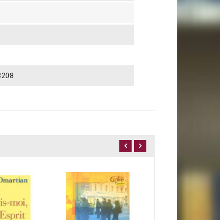
3208
RUPTURE DE STOCK
Traces vives
20,00 €