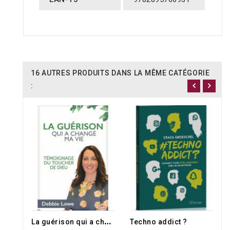
16 AUTRES PRODUITS DANS LA MÊME CATÉGORIE
:
L
a guérison qui a changé ma vie
Techno addict ?