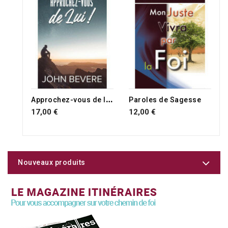
A
pprochez-vous de lui !
Paroles de Sagesse
17,00 €
12,00 €
Nouveaux produits