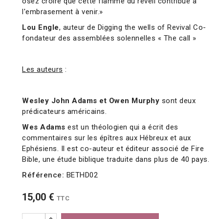
osez croire que cette flamme du réveil contribue à
l'embrasement à venir.»
Lou Engle
, auteur de Digging the wells of Revival Co-
fondateur des assemblées solennelles « The call »
Les auteurs
:
Wesley John Adams et Owen Murphy
sont deux
prédicateurs américains.
Wes Adams
est un théologien qui a écrit des
commentaires sur les épîtres aux Hébreux et aux
Ephésiens. Il est co-auteur et éditeur associé de Fire
Bible, une étude biblique traduite dans plus de 40 pays.
Référence:
BETHD02
15,00 €
TTC