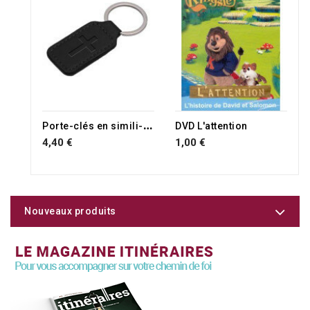
P
orte-clés en simili-cuir Croix noir
DVD L'attention
4,40 €
1,00 €
Nouveaux produits