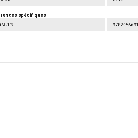
rences spécifiques
AN-13
978295669
RES PRODUITS DANS LA MÊME CATÉGORIE :