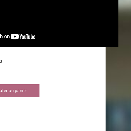
0
uter au panier