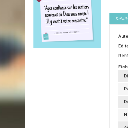
Détail
Aute
Edit
Réf
Fich
D
P
D
N
A