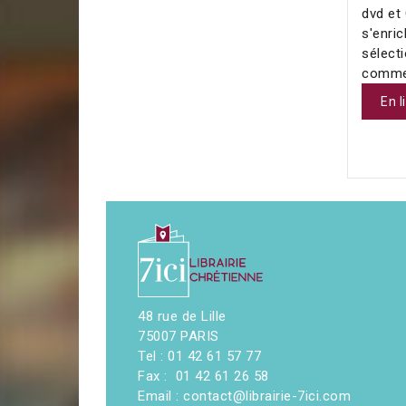
dvd et
s'enric
sélecti
comme
En l
48 rue de Lille
75007 PARIS
Tel : 01 42 61 57 77
Fax : 01 42 61 26 58
Email : contact@librairie-7ici.com