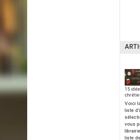
L'ul
15,9
ARTI
15 idé
chrétie
Voici l
liste d
sélect
vous p
librairi
liste de