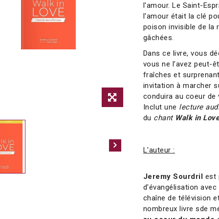
l'amour. Le Saint-Espr
l'amour était la clé p
poison invisible de la
gâchées.
Dans ce livre, vous de
vous ne l’avez peut-ê
fraîches et surprenant
invitation à marcher 
conduira au coeur de 
Inclut une
lecture aud
du
chant
Walk in Lov
L'auteur :
Jeremy Sourdril
est 
d'évangélisation avec
chaîne de télévision e
nombreux livre sde m