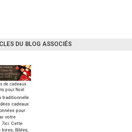
RUPTURE D
time assaut
Ennemi accès interdit
Victoire sur
0 €
18,50 €
12,00 €
CLES DU BLOG ASSOCIÉS
es de cadeaux
ns pour Noël
a traditionnelle
'idées cadeaux
ionnées pour
ar votre
e 7ici. Cette
 livres, Bibles,