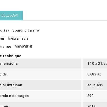
s du produit
ur(s)
Sourdril, Jérémy
eur
Inébranlable
érence
MEMW010
e technique
imensions
14.0 x 21.5
oids
0.689 Kg
élai livraison
sous 48h
ombre de pages
390
nnée
2019