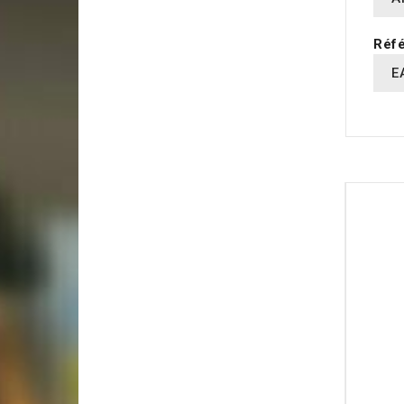
Réfé
E
16 AUT