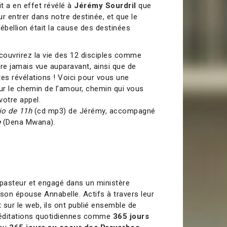
it a en effet révélé à
Jérémy Sourdril
que
our entrer dans notre destinée, et que le
 rébellion était la cause des destinées
́couvrirez la vie des 12 disciples comme
tre jamais vue auparavant, ainsi que de
es révélations ! Voici pour vous une
sur le chemin de l’amour, chemin qui vous
votre appel.
io de 11h
(cd mp3) de Jérémy, accompagné
e
(Dena Mwana).
pasteur et engagé dans un ministère
 son épouse Annabelle. Actifs à travers leur
t sur le web, ils ont publié ensemble de
éditations quotidiennes comme
365 jours