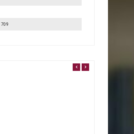
1709
8,75 €